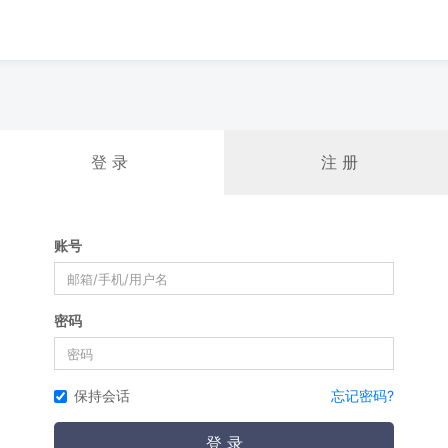
登 录
注 册
账号
密码
保持会话
忘记密码?
登 录